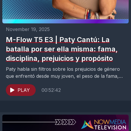
November 19, 2025
M-Flow T5 E3 | Paty Cantú: La
batalla por ser ella misma: fama,
disciplina, prejuicios y propósito
Paty habla sin filtros sobre los prejuicios de género
que enfrentó desde muy joven, el peso de la fama,
las exigencias del perfeccionismo y...
PLAY
00:52:42