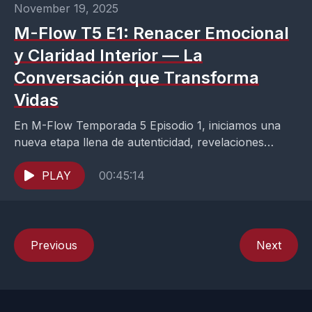
November 19, 2025
M-Flow T5 E1: Renacer Emocional
y Claridad Interior — La
Conversación que Transforma
Vidas
En M-Flow Temporada 5 Episodio 1, iniciamos una
nueva etapa llena de autenticidad, revelaciones
emocionales y crecimiento personal. Este episodio
explora cómo sanar desde...
PLAY
00:45:14
Previous
Next