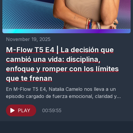
November 19, 2025
M-Flow T5 E4 | La decisión que
cambió una vida: disciplina,
enfoque y romper con los límites
que te frenan
En M-Flow T5 E4, Natalia Camelo nos lleva a un
episodio cargado de fuerza emocional, claridad y
decisiones que transforman. Aquí exploramos cómo
un...
PLAY
00:59:55