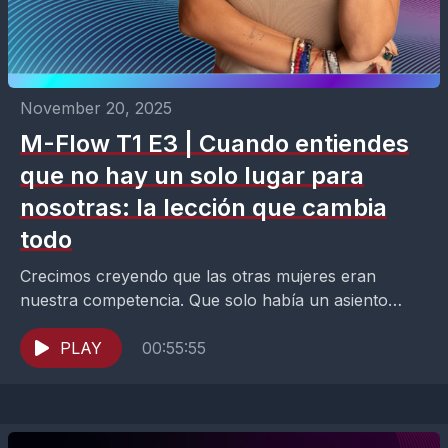
November 20, 2025
M-Flow T1 E3 | Cuando entiendes
que no hay un solo lugar para
nosotras: la lección que cambia
todo
Crecimos creyendo que las otras mujeres eran
nuestra competencia. Que solo había un asiento
disponible y que debíamos pelear por él. Hoy
entiendo que...
PLAY
00:55:55